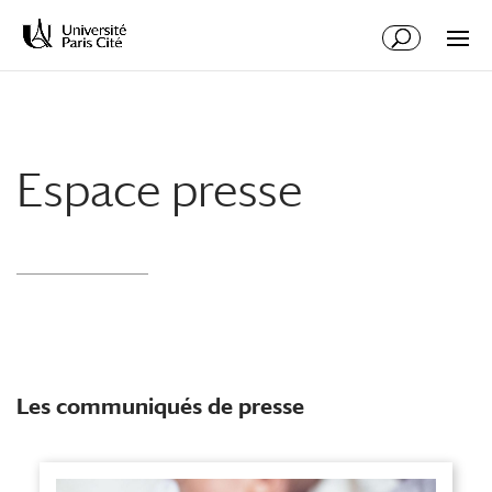
Aller
Aller
au
à
contenu
la
principal
navigation
Espace presse
Les communiqués de presse