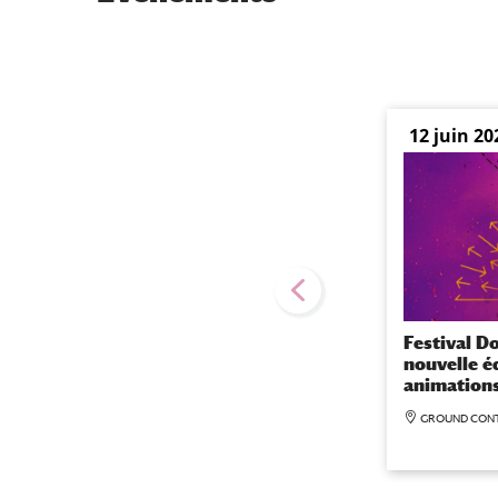
12 juin 20
Festival D
nouvelle éd
animations
GROUND CON