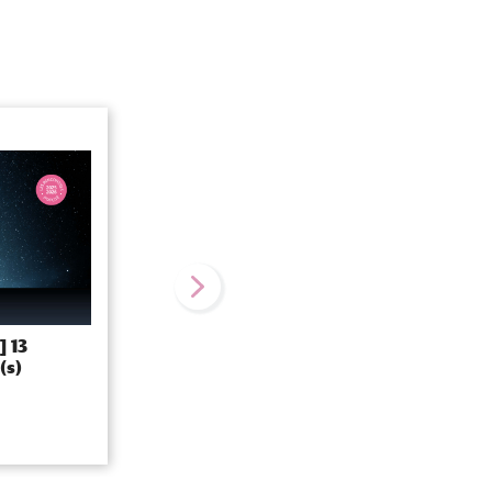
20 avril 2026
] 13
Exposition « Explorer et s’engager »
(s)
du 20 avril au 30 avril
HALL DU CAMPUS SAINT-GERMAIN-DES-PRÉS ET BU DES
GRANDS MOULINS (AU 2E ÉTAGE DANS LA SALLE ARTS)