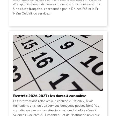
d'hospitalisation et de complications chez les jeunes enfants.
Une étude française, coordonnée par la Dr Inès Fafi et le Pr
Naïm Ouldali, du service
...
Rentrée 2026-2027 : les dates à connaître
Les informations relatives à la rentrée 2026-2027, à vos
formations ainsi qu'aux services dont vous pouvez bénéficier
sont disponibles sur les sites internet des Facultés – Santé,
Sciences, Sociétés & Humanités – et de l'Institut de physique