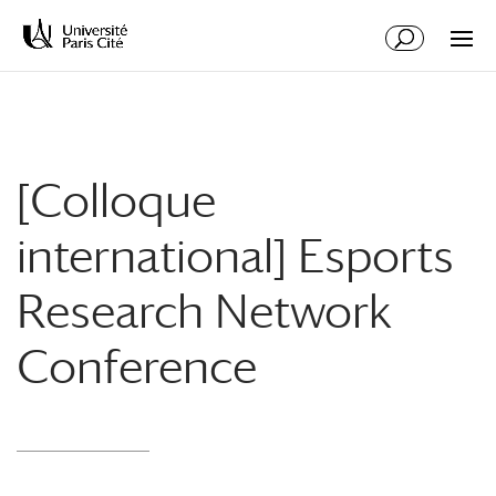
Aller
Aller
au
à
contenu
la
principal
navigation
[Colloque
international] Esports
Research Network
Conference