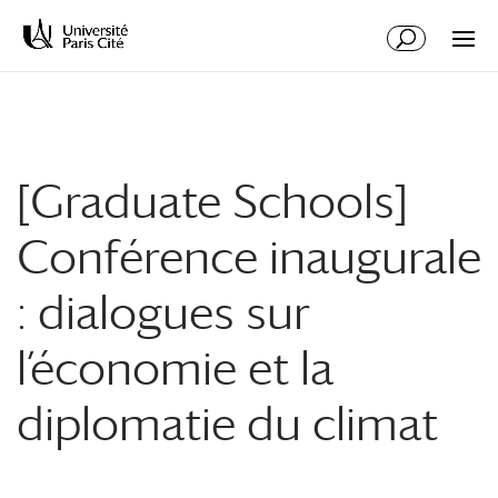
Aller
Aller
au
à
contenu
la
principal
navigation
[Graduate Schools]
Conférence inaugurale
: dialogues sur
l’économie et la
diplomatie du climat