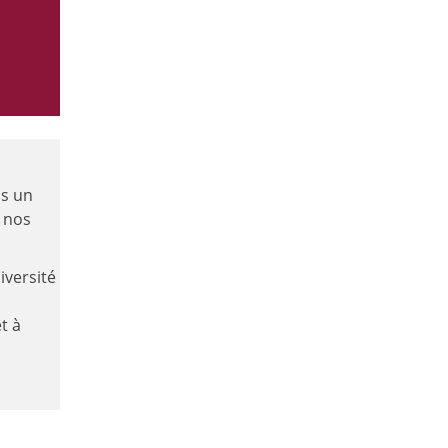
is un
s nos
iversité
t à