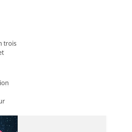
 trois
et
tion
eur