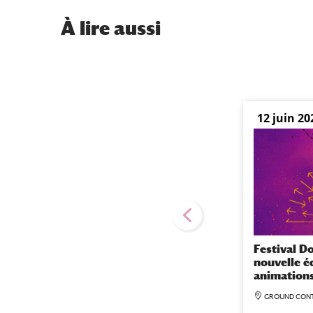
À
lire aussi
12 juin 20
Festival D
nouvelle éd
animations
GROUND CON