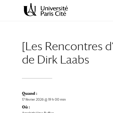
Aller
Aller
au
à
contenu
la
principal
navigation
[Les Rencontres d’
de Dirk Laabs
Quand :
17 février 2026 @ 19 h 00 min
Où :