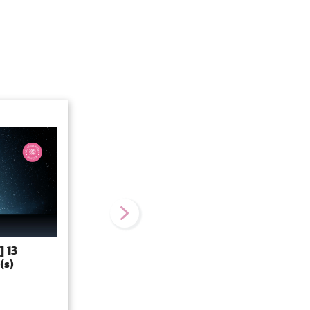
7 avril 2026
] 13
[Les Rencontres d'UPCité] Arts et
(s)
Sciences : Astronomie Gastronomie
AMPHITHÉÂTRE BUFFON