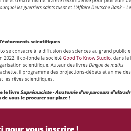
me et d’extrémisme. Il a été récompensé pour plusieurs de
ourquoi les guerriers saints tuent
et
L’Affaire Deutsche Bank – Le
d’événements scientifiques
to se consacre à la diffusion des sciences au grand public e
 2022, il co-fonde la société
Good To Know Studio
, dans le
garisation scientifique. Auteur des livres
Dingue de maths
,
achette, il programme des projections-débats et anime des
 les rêves scientifiques.
 le livre
Suprémaciste – Anatomie d’un parcours d’ultradr
de vous le procurer sur place !
ci pour vous inscrire !