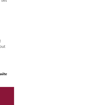
 ses
t
 but
oite