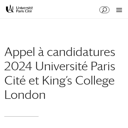
Aller
Aller
au
à
contenu
la
principal
navigation
Appel à candidatures
2024 Université Paris
Cité et King’s College
London