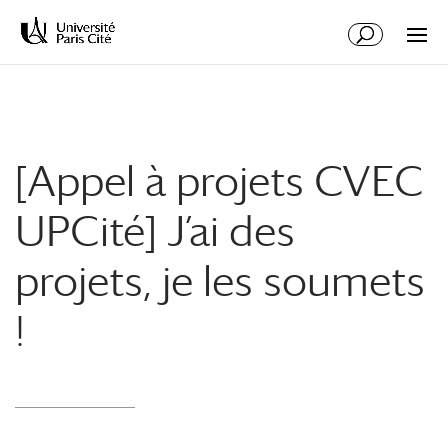
Aller
Aller
au
à
contenu
la
principal
navigation
[Appel à projets CVEC
UPCité] J’ai des
projets, je les soumets
!