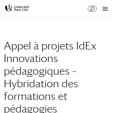
Aller
Aller
au
à
contenu
la
principal
navigation
Appel à projets IdEx
Innovations
pédagogiques –
Hybridation des
formations et
pédagogies