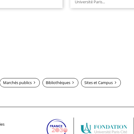
Université Paris...
lire plus
Marchés publics
Bibliothèques
Sites et Campus
ies