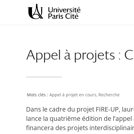
Aller
Aller
au
à
contenu
la
principal
navigation
Appel à projets : 
Appel à projet en cours
,
Recherche
Dans le cadre du projet FIRE-UP, lauré
lance la quatrième édition de l’appel 
financera des projets interdisciplin