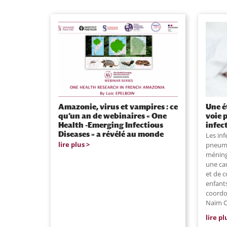
Amazonie, virus et vampires : ce
Une é
qu’un an de webinaires « One
voie 
Health -Emerging Infectious
infec
Diseases » a révélé au monde
Les inf
lire plus
pneumo
méning
une ca
et de c
enfants
coordon
Naïm O
lire pl