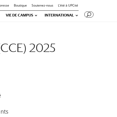
presse
Boutique
Soutenez-nous
L’été à UPCité
VIE DE CAMPUS
INTERNATIONAL
 (CCE) 2025
é
ants