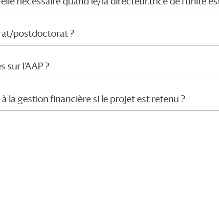
-elle nécessaire quand le/la directeur.trice de l’unité e
rat/postdoctorat ?
s sur l’AAP ?
 la gestion financière si le projet est retenu ?