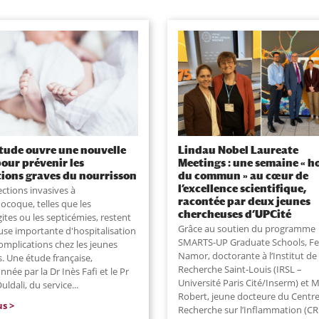
tude ouvre une nouvelle
Lindau Nobel Laureate
pour prévenir les
Meetings : une semaine « h
tions graves du nourrisson
du commun » au cœur de
l’excellence scientifique,
ections invasives à
racontée par deux jeunes
coque, telles que les
chercheuses d’UPCité
ites ou les septicémies, restent
Grâce au soutien du programme
use importante d'hospitalisation
SMARTS-UP Graduate Schools, Fe
omplications chez les jeunes
Namor, doctorante à l’Institut de
. Une étude française,
Recherche Saint-Louis (IRSL –
née par la Dr Inès Fafi et le Pr
Université Paris Cité/Inserm) et M
uldali, du service
...
Robert, jeune docteure du Centr
us
Recherche sur l’Inflammation (CR