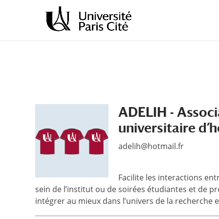
Aller
Aller
au
à
contenu
la
principal
navigation
ADELIH - Associa
universitaire d’
adelih@hotmail.fr
Facilite les interactions en
sein de l’institut ou de soirées étudiantes et de 
intégrer au mieux dans l’univers de la recherche e