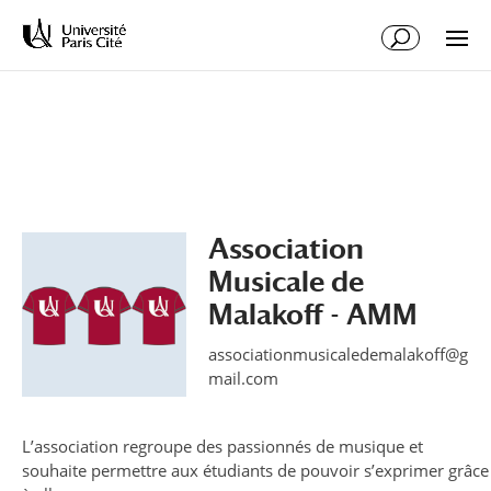
Aller
Aller
au
à
contenu
la
principal
navigation
Association
Musicale de
Malakoff - AMM
associationmusicaledemalakoff@g
mail.com
L’association regroupe des passionnés de musique et
souhaite permettre aux étudiants de pouvoir s’exprimer grâce