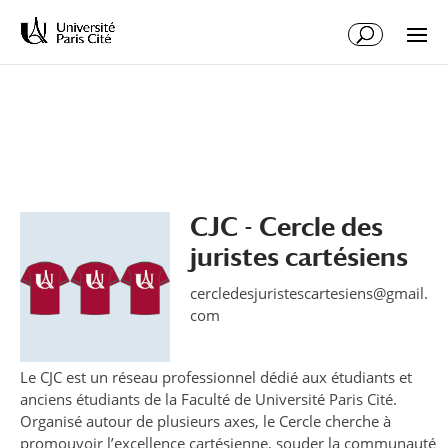
Aller
Aller
au
à
contenu
la
principal
navigation
CJC - Cercle des
juristes cartésiens
cercledesjuristescartesiens@gmail.
com
Le CJC est un réseau professionnel dédié aux étudiants et
anciens étudiants de la Faculté de Université Paris Cité.
Organisé autour de plusieurs axes, le Cercle cherche à
promouvoir l’excellence cartésienne, souder la communauté