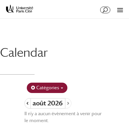
Aller
Aller
au
à
contenu
la
principal
navigation
Calendar
Catégories
août 2026
Il n’y a aucun évènement à venir pour
le moment.