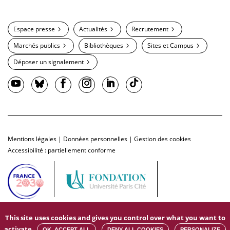
Espace presse
Actualités
Recrutement
Marchés publics
Bibliothèques
Sites et Campus
Déposer un signalement
Mentions légales
|
Données personnelles
|
Gestion des cookies
Accessibilité : partiellement conforme
This site uses cookies and gives you control over what you want to
activate
OK, ACCEPT ALL
DENY ALL COOKIES
PERSONALIZE