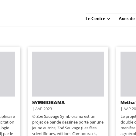
Le Centre
Axes de
SYMBIORAMA
MethaT
|
AAP 2023
|
AAP 2
iplinaire
© Zoé Sauvage Symbiorama est un
Le proje
icitation
projet de bande dessinée porté par une
double ob
ologie
jeune autrice, Zoé Sauvage (Les fées
manière 
) par le
scientifiques, éditions Cambourakis,
agroécolo