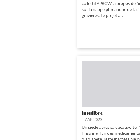
collectif APROVA à propos de l’
sur la nappe phréatique de l’act
gravières. Le projet a...
Insulibre
|
AAP 2023
Un siècle après sa découverte, l
l’insuline, l’un des médicament
du diabète, reste inaccessible p