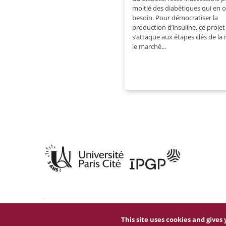
moitié des diabétiques qui en 
besoin. Pour démocratiser la
production d’insuline, ce projet
s’attaque aux étapes clés de la 
le marché...
Mentions légales
|
Données personnelles
|
Gestion des cook
This site uses cookies and give
Accessibilité : partiellement conforme