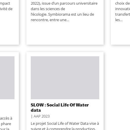
impact
2022), issue d’un parcours universitaire
choix de
ivité de
dans les sciences de
innovati
l’écologie. Symbiorama est un lieu de
transfer
rencontre, entre une...
les...
SLOW : Social Life Of Water
data
|
AAP 2023
’accès à
Le projet Social Life of Water Data vise à
s phare
suivre et à comprendre la production,
our la