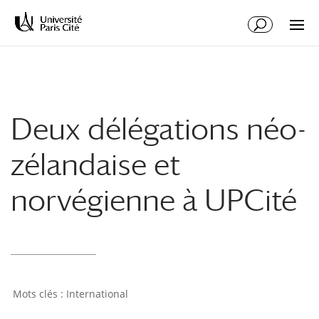
Aller
Aller
au
à
contenu
la
principal
navigation
Deux délégations néo-
zélandaise et
norvégienne à UPCité
International