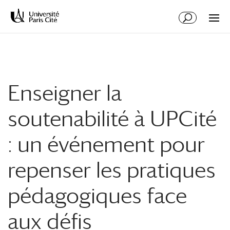
Aller
Aller
au
à
contenu
la
principal
navigation
Enseigner la
soutenabilité à UPCité
: un événement pour
repenser les pratiques
pédagogiques face
aux défis