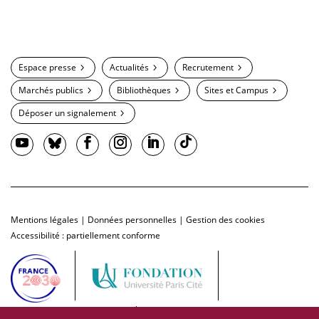
Espace presse
Actualités
Recrutement
Marchés publics
Bibliothèques
Sites et Campus
Déposer un signalement
Mentions légales
|
Données personnelles
|
Gestion des cookies
Accessibilité : partiellement conforme