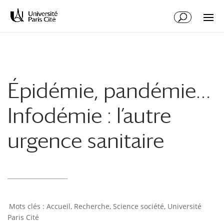
Aller
Aller
au
à
contenu
la
principal
navigation
Épidémie, pandémie…
Infodémie : l’autre
urgence sanitaire
Accueil
,
Recherche
,
Science société
,
Université
Paris Cité