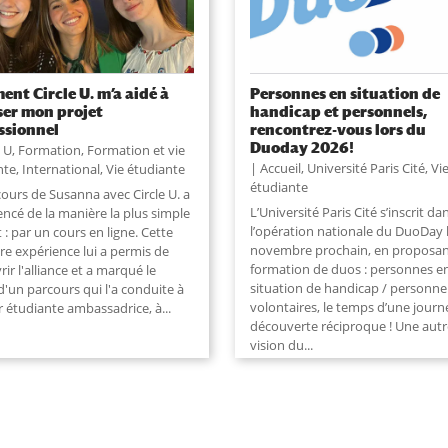
nt Circle U. m’a aidé à
Personnes en situation de
ser mon projet
handicap et personnels,
ssionnel
rencontrez-vous lors du
Duoday 2026!
e U
,
Formation
,
Formation et vie
Accueil
,
Université Paris Cité
,
Vi
nte
,
International
,
Vie étudiante
étudiante
cours de Susanna avec Circle U. a
L’Université Paris Cité s’inscrit da
cé de la manière la plus simple
l’opération nationale du DuoDay 
t : par un cours en ligne. Cette
novembre prochain, en proposan
re expérience lui a permis de
formation de duos : personnes e
ir l'alliance et a marqué le
situation de handicap / personne
d'un parcours qui l'a conduite à
volontaires, le temps d’une journ
 étudiante ambassadrice, à...
découverte réciproque ! Une autr
vision du...