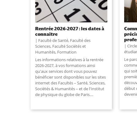
Rentrée 2026-2027 : les dates à
Comme
connaître
préci
profe
Faculté de Santé
,
Faculté des
Circl
Sciences
,
Faculté Sociétés et
étudia
Humanités
,
Formation
Le par
Les informations relatives à la rentrée
commen
2026-2027, à vos formations ainsi
qui soi
qu'aux services dont vous pouvez
premiè
bénéficier sont disponibles sur les sites
découvr
internet des Facultés – Santé, Sciences,
début 
Sociétés & Humanités – et de l'Institut
devenir
de physique du globe de Paris....