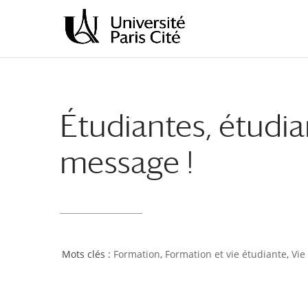
Aller
Aller
au
à
contenu
la
principal
navigation
Étudiantes, étudia
message !
Formation
,
Formation et vie étudiante
,
Vie