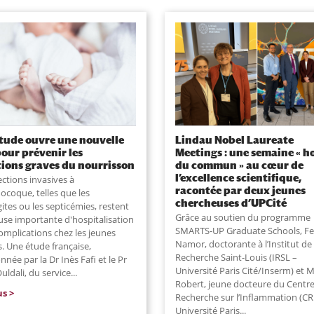
tude ouvre une nouvelle
Lindau Nobel Laureate
pour prévenir les
Meetings : une semaine « h
tions graves du nourrisson
du commun » au cœur de
l’excellence scientifique,
ections invasives à
racontée par deux jeunes
coque, telles que les
chercheuses d’UPCité
ites ou les septicémies, restent
Grâce au soutien du programme
use importante d'hospitalisation
SMARTS-UP Graduate Schools, Fe
omplications chez les jeunes
Namor, doctorante à l’Institut de
. Une étude française,
Recherche Saint-Louis (IRSL –
née par la Dr Inès Fafi et le Pr
Université Paris Cité/Inserm) et M
uldali, du service
...
Robert, jeune docteure du Centr
us
Recherche sur l’Inflammation (CR
Université Paris...