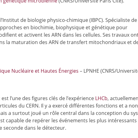
n génétique microbienne
(CNRS/Université Paris Cité).
’Institut de biologie physico-chimique (IBPC). Spécialiste de 
 approches en biochimie, biophysique et génétique pour
fient et activent les ARN dans les cellules. Ses travaux on
ns la maturation des ARN de transfert mitochondriaux et d
ique Nucléaire et Hautes Énergies
– LPNHE (CNRS/Universit
 est l’une des figures clés de l’expérience
LHCb
, actuelleme
ticules du CERN. Il y a exercé différentes fonctions et a non
ais a surtout joué un rôle central dans la conception du s
st capable de repérer les événements les plus intéressants
ue seconde dans le détecteur.