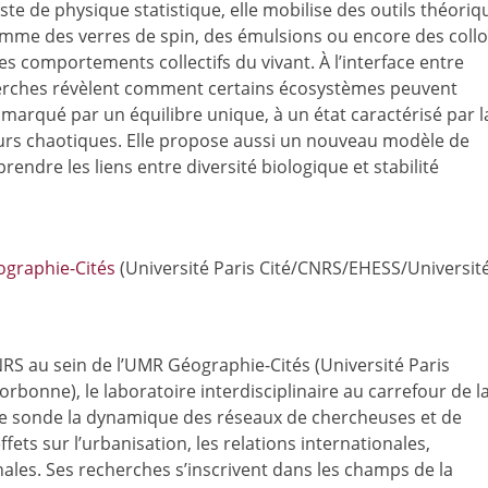
ste de physique statistique, elle mobilise des outils théoriq
me des verres de spin, des émulsions ou encore des collo
es comportements collectifs du vivant. À l’interface entre
herches révèlent comment certains écosystèmes peuvent
 marqué par un équilibre unique, à un état caractérisé par l
teurs chaotiques. Elle propose aussi un nouveau modèle de
endre les liens entre diversité biologique et stabilité
ographie-Cités
(Université Paris Cité/CNRS/EHESS/Universit
S au sein de l’UMR Géographie-Cités (Université Paris
bonne), le laboratoire interdisciplinaire au carrefour de l
le sonde la dynamique des réseaux de chercheuses et de
ets sur l’urbanisation, les relations internationales,
onales. Ses recherches s’inscrivent dans les champs de la