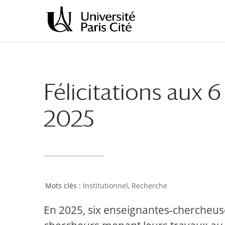
Aller
Aller
au
à
contenu
la
principal
navigation
Félicitations aux 
2025
Institutionnel
,
Recherche
En 2025, six enseignantes-chercheus