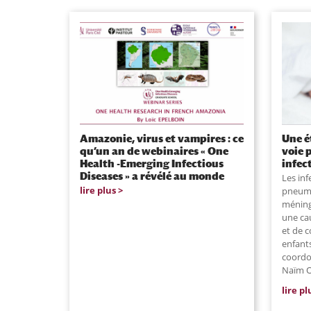
Amazonie, virus et vampires : ce
Une é
qu’un an de webinaires « One
voie 
Health -Emerging Infectious
infec
Diseases » a révélé au monde
Les inf
lire plus
pneumo
méning
une ca
et de c
enfants
coordon
Naïm O
lire pl