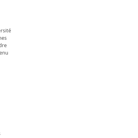
rsité
mes
dre
venu
s