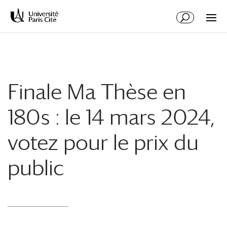
Aller
Aller
au
à
contenu
la
principal
navigation
Finale Ma Thèse en
180s : le 14 mars 2024,
votez pour le prix du
public