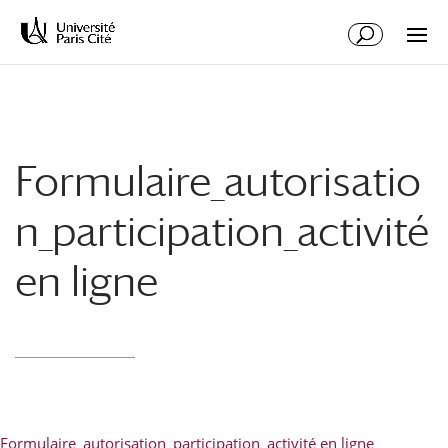
Aller
Aller
au
à
contenu
la
principal
navigation
Formulaire_autorisatio
n_participation_activité
en ligne
Formulaire_autorisation_participation_activité en ligne