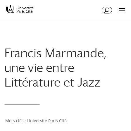
Aller
Aller
au
à
contenu
la
principal
navigation
Francis Marmande,
une vie entre
Littérature et Jazz
Université Paris Cité