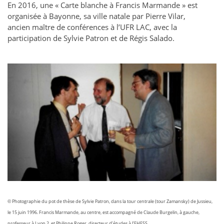
En 2016, une « Carte blanche à Francis Marmande » est
organisée à Bayonne, sa ville natale par Pierre Vilar,
ancien maître de conférences à l’UFR LAC, avec la
participation de Sylvie Patron et de Régis Salado.
© Photographie du pot de thèse de Sylvie Patron, dans la tour centrale (tour Zamansky) de Jussieu,
le 15 juin 1996. Francis Marmande, au centre, est accompagné de Claude Burgelin, à gauche,
professeur à Lyon 2, et Philippe Roger, directeur d’études à l’EHESS.