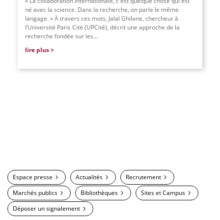
« La collaboration internationale, c'est quelque chose qui est
né avec la science. Dans la recherche, on parle le même
langage. » À travers ces mots, Jalal Ghilane, chercheur à
l’Université Paris Cité (UPCité), décrit une approche de la
recherche fondée sur les...
lire plus
Espace presse
Actualités
Recrutement
Marchés publics
Bibliothèques
Sites et Campus
Déposer un signalement