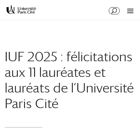
Aller
Aller
au
à
contenu
la
principal
navigation
IUF 2025 : félicitations
aux 11 lauréates et
lauréats de l’Université
Paris Cité