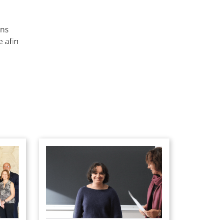
ons
e afin