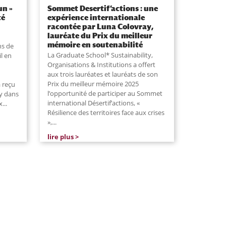
un »
Sommet Desertif’actions : une
té
expérience internationale
racontée par Luna Colovray,
lauréate du Prix du meilleur
mémoire en soutenabilité
ns de
La Graduate School* Sustainability,
l en
Organisations & Institutions a offert
aux trois lauréates et lauréats de son
Prix du meilleur mémoire 2025
a reçu
l’opportunité de participer au Sommet
ry dans
international Désertif’actions, «
x
...
Résilience des territoires face aux crises
»,...
lire plus