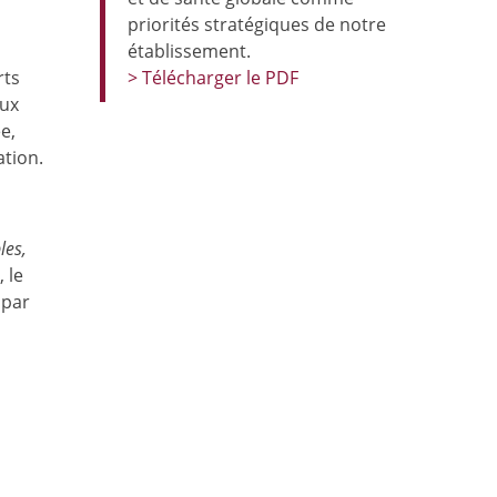
priorités stratégiques de notre
établissement.
rts
> Télécharger le PDF
aux
e,
ation.
les,
), le
 par