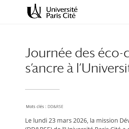
Aller
Aller
au
à
contenu
la
principal
navigation
Journée des éco-c
s’ancre à l’Universi
DD&RSE
Le lundi 23 mars 2026, la mission D