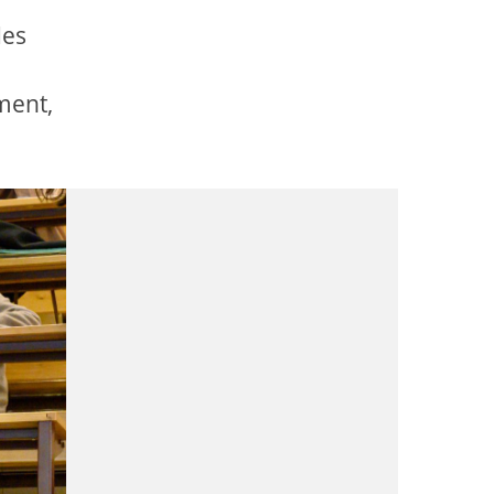
des
ment,