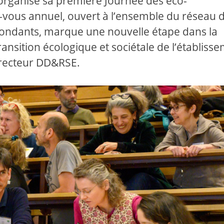
a organisé sa première Journée des éco-
vous annuel, ouvert à l’ensemble du réseau 
ondants, marque une nouvelle étape dans la
nsition écologique et sociétale de l’établisse
irecteur DD&RSE.