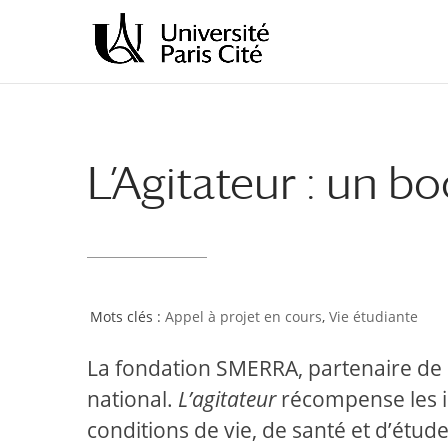
Aller
Aller
au
à
contenu
la
principal
navigation
L’Agitateur : un bo
Appel à projet en cours
,
Vie étudiante
La fondation SMERRA, partenaire de l’
national.
L’agitateur
récompense les i
conditions de vie, de santé et d’étud