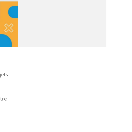
jets
itre