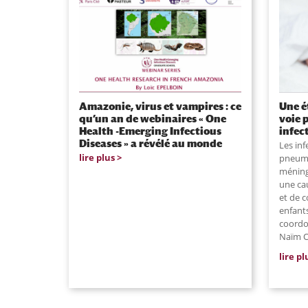
Amazonie, virus et vampires : ce
Une é
qu’un an de webinaires « One
voie 
Health -Emerging Infectious
infec
Diseases » a révélé au monde
Les inf
lire plus
pneumo
méning
une ca
et de c
enfants
coordon
Naïm O
lire pl