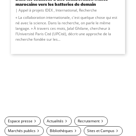
marocaine vers les batteries de demain
Appel à projets IDEX
,
International
,
Recherche
« La collaboration internationale, c'est quelque chose qui est
né avec la science. Dans la recherche, on parle le même
langage. » À travers ces mots, Jalal Ghilane, chercheur à
l’Université Paris Cité (UPCité), décrit une approche de la
recherche fondée sur les...
Espace presse
Actualités
Recrutement
Marchés publics
Bibliothèques
Sites et Campus