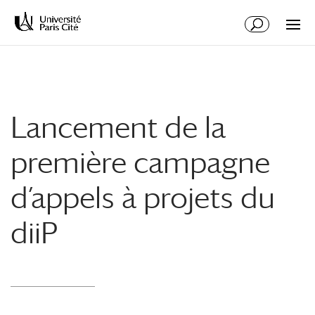
Aller
Aller
au
à
contenu
la
principal
navigation
Lancement de la
première campagne
d’appels à projets du
diiP