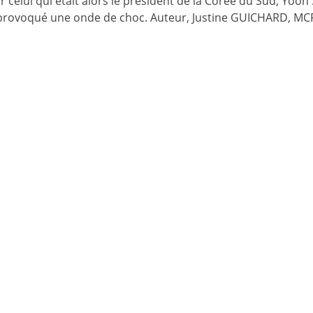
par celui qui était alors le président de la Corée du Sud, Yoon
t provoqué une onde de choc. Auteur, Justine GUICHARD, MC