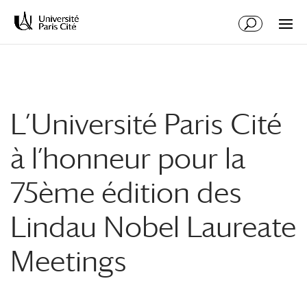
Aller
Aller
au
à
contenu
la
principal
navigation
L’Université Paris Cité
à l’honneur pour la
75ème édition des
Lindau Nobel Laureate
Meetings