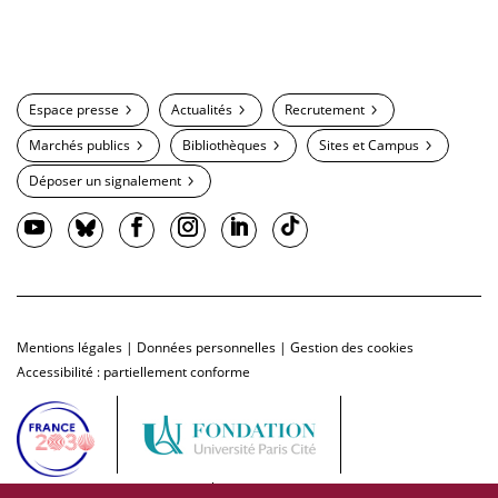
Espace presse
Actualités
Recrutement
Marchés publics
Bibliothèques
Sites et Campus
Déposer un signalement
Mentions légales
|
Données personnelles
|
Gestion des cookies
Accessibilité : partiellement conforme