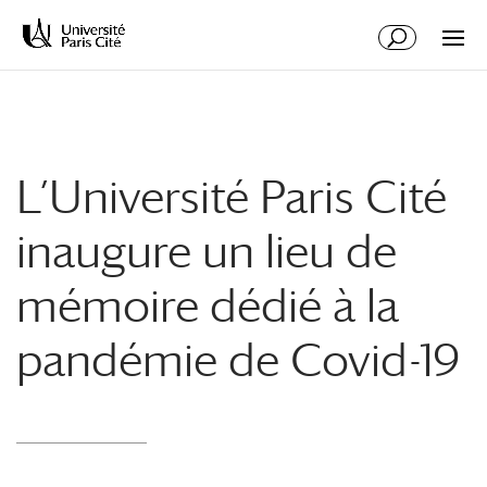
Aller
Aller
au
à
contenu
la
principal
navigation
L’Université Paris Cité
inaugure un lieu de
mémoire dédié à la
pandémie de Covid-19