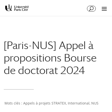
Aller
Aller
au
à
contenu
la
principal
navigation
[Paris-NUS] Appel à
propositions Bourse
de doctorat 2024
Appels à projets STRATEX
,
International
,
NUS