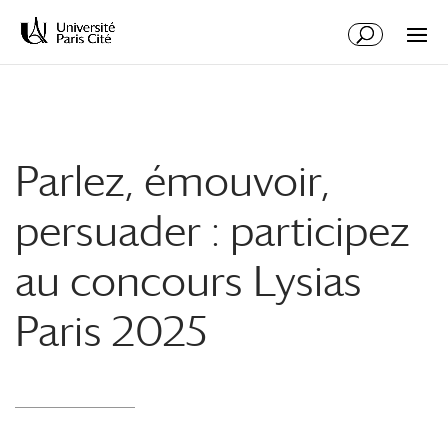
Aller
Aller
au
à
contenu
la
principal
navigation
Parlez, émouvoir,
persuader : participez
au concours Lysias
Paris 2025