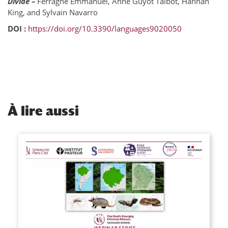
Divide –
Ferragne Emmanuel, Anne Guyot Talbot, Hannah
King, and Sylvain Navarro
DOI :
https://doi.org/10.3390/languages9020050
À
lire aussi