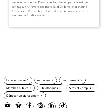
né avec la science. Dans la recherche, on parle le même
langage. » À travers ces mots, Jalal Ghilane, chercheur à
l’Université Paris Cité (UPCité), décrit une approche de la
recherche fondée sur les...
Espace presse
Actualités
Recrutement
Marchés publics
Bibliothèques
Sites et Campus
Déposer un signalement