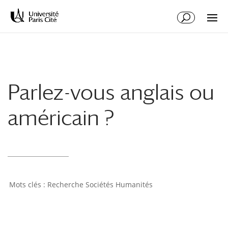
Aller
Aller
au
à
contenu
la
principal
navigation
Parlez-vous anglais ou
américain ?
Recherche Sociétés Humanités