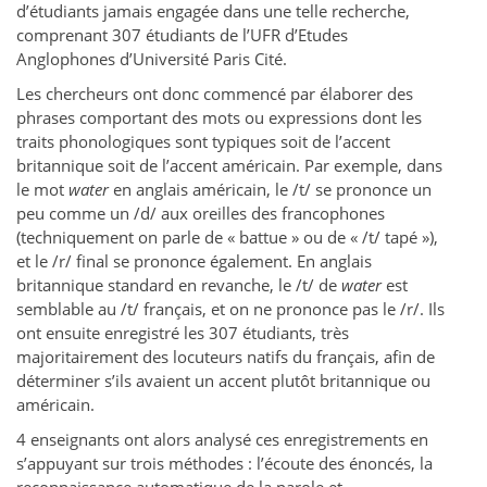
d’étudiants jamais engagée dans une telle recherche,
comprenant 307 étudiants de l’UFR d’Etudes
Anglophones d’Université Paris Cité.
Les chercheurs ont donc commencé par élaborer des
phrases comportant des mots ou expressions dont les
traits phonologiques sont typiques soit de l’accent
britannique soit de l’accent américain. Par exemple, dans
le mot
water
en anglais américain, le /t/ se prononce un
peu comme un /d/ aux oreilles des francophones
(techniquement on parle de « battue » ou de « /t/ tapé »),
et le /r/ final se prononce également. En anglais
britannique standard en revanche, le /t/ de
water
est
semblable au /t/ français, et on ne prononce pas le /r/. Ils
ont ensuite enregistré les 307 étudiants, très
majoritairement des locuteurs natifs du français, afin de
déterminer s’ils avaient un accent plutôt britannique ou
américain.
4 enseignants ont alors analysé ces enregistrements en
s’appuyant sur trois méthodes : l’écoute des énoncés, la