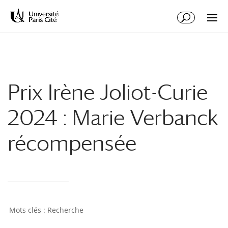
Aller
Aller
au
à
contenu
la
principal
navigation
Prix Irène Joliot-Curie
2024 : Marie Verbanck
récompensée
Recherche