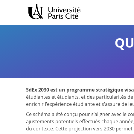
Aller
Aller
au
à
contenu
la
principal
navigation
QU
SdEx 2030 est un programme stratégique visant
étudiantes et étudiants, et des particularités de
enrichir l’expérience étudiante et s’assure de l
Ce schéma a été conçu pour s’aligner avec le con
ajustements potentiels effectués chaque année,
du contexte. Cette projection vers 2030 permet 