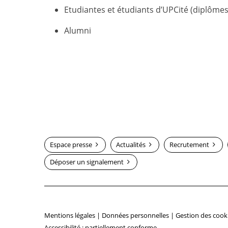
Etudiantes et étudiants d’UPCité (diplôme
Alumni
Espace presse
Actualités
Recrutement
Déposer un signalement
Mentions légales
|
Données personnelles
|
Gestion des cook
Accessibilité : partiellement conforme