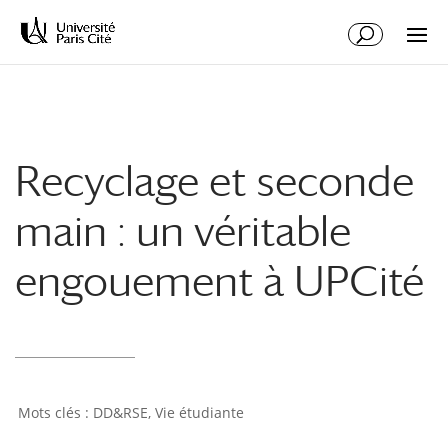
Aller
Aller
au
à
contenu
la
principal
navigation
Recyclage et seconde
main : un véritable
engouement à UPCité
DD&RSE
,
Vie étudiante