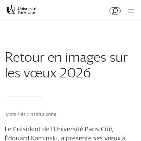
Aller
Aller
au
à
contenu
la
principal
navigation
Retour en images sur
les vœux 2026
Institutionnel
Le Président de l’Université Paris Cité,
Édouard Kaminski, a présenté ses vœux à