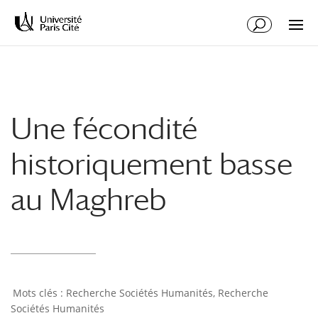
Aller
Aller
au
à
contenu
la
principal
navigation
Une fécondité
historiquement basse
au Maghreb
Recherche Sociétés Humanités
,
Recherche
Sociétés Humanités