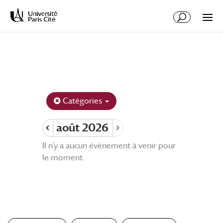
Aller
Aller
au
à
contenu
la
principal
navigation
Catégories
août 2026
Il n’y a aucun évènement à venir pour
le moment.