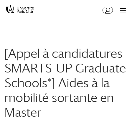
Aller
Aller
au
à
contenu
la
principal
navigation
[Appel à candidatures
SMARTS-UP Graduate
Schools*] Aides à la
mobilité sortante en
Master