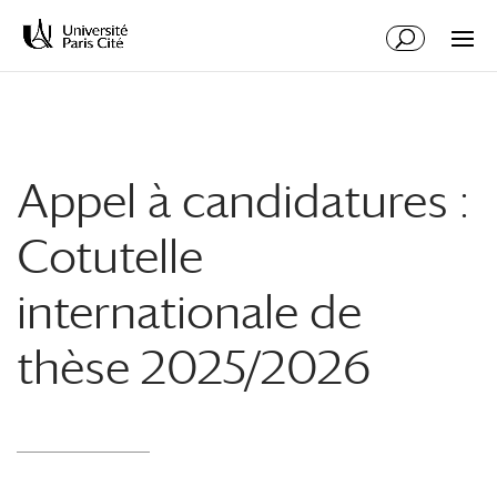
Aller
Aller
au
à
contenu
la
principal
navigation
Appel à candidatures :
Cotutelle
internationale de
thèse 2025/2026