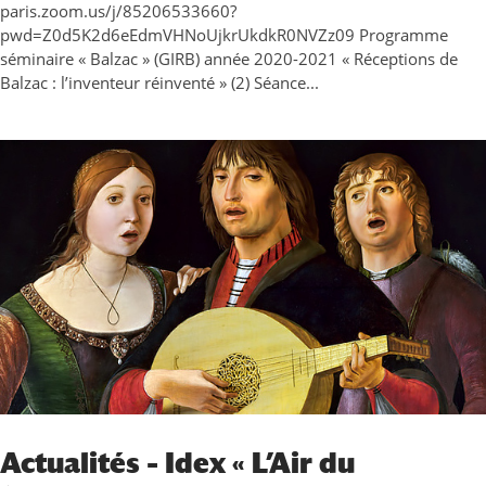
paris.zoom.us/j/85206533660?
pwd=Z0d5K2d6eEdmVHNoUjkrUkdkR0NVZz09 Programme
séminaire « Balzac » (GIRB) année 2020-2021 « Réceptions de
Balzac : l’inventeur réinventé » (2) Séance...
Actualités – Idex « L’Air du