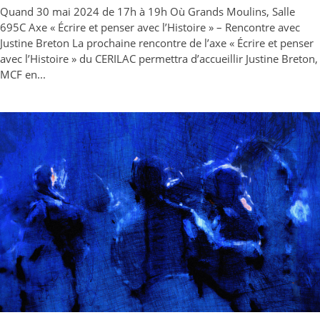
Quand 30 mai 2024 de 17h à 19h Où Grands Moulins, Salle
695C Axe « Écrire et penser avec l’Histoire » – Rencontre avec
Justine Breton La prochaine rencontre de l’axe « Écrire et penser
avec l’Histoire » du CERILAC permettra d’accueillir Justine Breton,
MCF en...