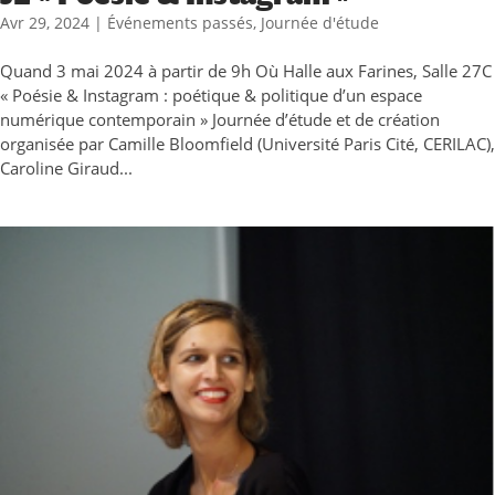
Avr 29, 2024
|
Événements passés
,
Journée d'étude
Quand 3 mai 2024 à partir de 9h Où Halle aux Farines, Salle 27C
« Poésie & Instagram : poétique & politique d’un espace
numérique contemporain » Journée d’étude et de création
organisée par Camille Bloomfield (Université Paris Cité, CERILAC),
Caroline Giraud...