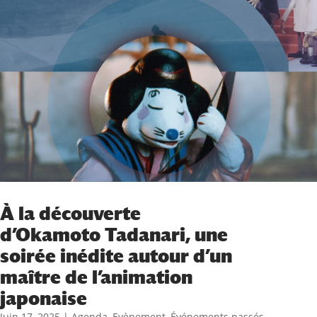
À la découverte
d’Okamoto Tadanari, une
soirée inédite autour d’un
maître de l’animation
japonaise
Juin 17, 2025
|
Agenda
,
Evènement
,
Événements passés