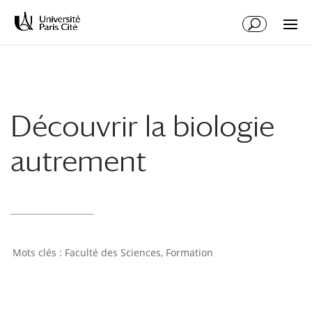
Aller
Aller
au
à
contenu
la
principal
navigation
Découvrir la biologie
autrement
Faculté des Sciences
,
Formation