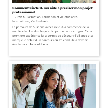
Comment Circle U. m’a aidé à préciser mon projet
professionnel
Circle U
,
Formation
,
Formation et vie étudiante
,
International
,
Vie étudiante
Le parcours de Susanna avec Circle U. a commencé de la
manière la plus simple qui soit : par un cours en ligne. Cette
première expérience lui a permis de découvrir l'alliance et a
marqué le début d'un parcours qui l'a conduite à devenir
étudiante ambassadrice, à...