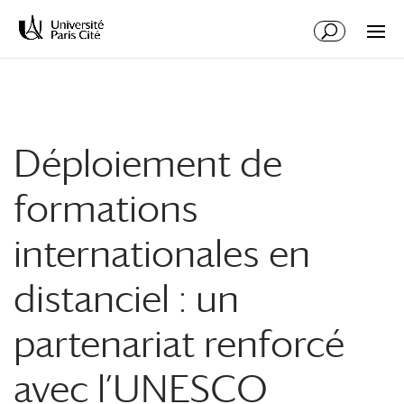
Aller
Aller
au
à
contenu
la
principal
navigation
Déploiement de
formations
internationales en
distanciel : un
partenariat renforcé
avec l’UNESCO