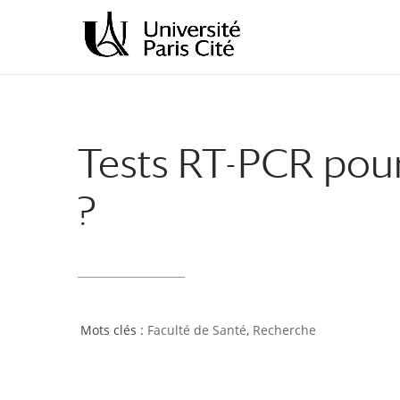
Aller
Aller
au
à
contenu
la
principal
navigation
Tests RT-PCR pour d
?
Faculté de Santé
,
Recherche