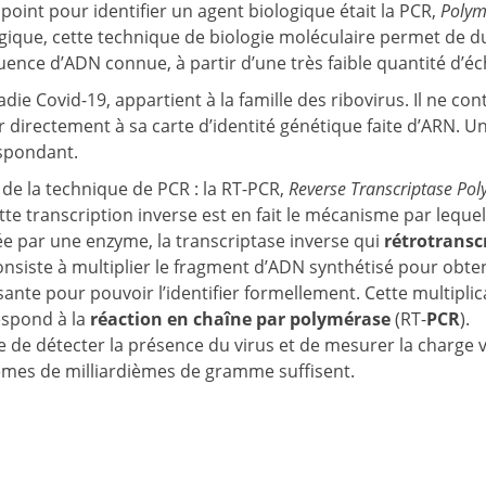
oint pour identifier un agent biologique était la PCR,
Polym
logique, cette technique de biologie moléculaire permet de 
quence d’ADN connue, à partir d’une très faible quantité d’éc
die Covid-19, appartient à la famille des ribovirus. Il ne co
directement à sa carte d’identité génétique faite d’ARN. 
spondant.
 de la technique de PCR : la RT-PCR,
Reverse Transcriptase Po
tte transcription inverse est en fait le mécanisme par lequ
e par une enzyme, la transcriptase inverse qui
rétrotransc
onsiste à multiplier le fragment d’ADN synthétisé pour obt
sante pour pouvoir l’identifier formellement. Cette multipli
espond à la
réaction en chaîne par polymérase
(RT-
PCR
).
e de détecter la présence du virus et de mesurer la charge 
lièmes de milliardièmes de gramme suffisent.