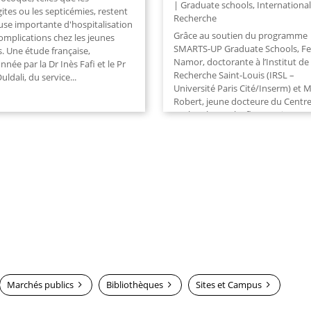
Graduate schools
,
International
ites ou les septicémies, restent
Recherche
use importante d'hospitalisation
Grâce au soutien du programme
omplications chez les jeunes
SMARTS-UP Graduate Schools, Fe
. Une étude française,
Namor, doctorante à l’Institut de
née par la Dr Inès Fafi et le Pr
Recherche Saint-Louis (IRSL –
uldali, du service
...
Université Paris Cité/Inserm) et M
Robert, jeune docteure du Centr
Recherche sur l’Inflammation (CR
Université Paris...
Marchés publics
Bibliothèques
Sites et Campus