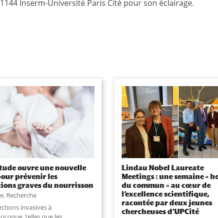
144 Inserm-Université Paris Cité pour son éclairage.
tude ouvre une nouvelle
Lindau Nobel Laureate
pour prévenir les
Meetings : une semaine « h
tions graves du nourrisson
du commun » au cœur de
l’excellence scientifique,
se
,
Recherche
racontée par deux jeunes
ections invasives à
chercheuses d’UPCité
coque, telles que les