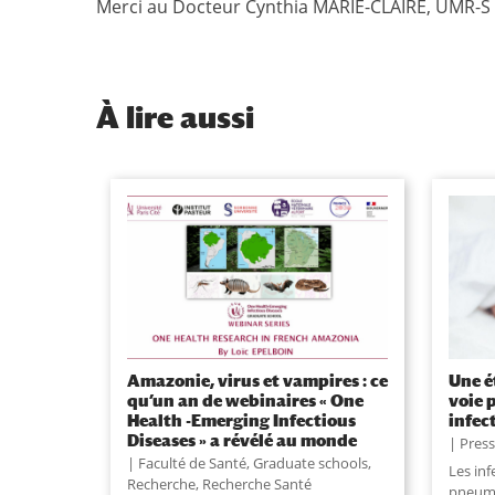
Merci au Docteur Cynthia MARIE-CLAIRE, UMR-S 1
À
lire aussi
Amazonie, virus et vampires : ce
Une é
qu’un an de webinaires « One
voie 
Health -Emerging Infectious
infec
Diseases » a révélé au monde
Pres
Faculté de Santé
,
Graduate schools
,
Les inf
Recherche
,
Recherche Santé
pneumo