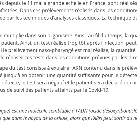
ués depuis le 11 mai à grande échelle en France, sont réali
nfectées. Dans ces prélèvements réalisés dans les condition
ctée par les techniques d’analyses classiques. La technique 
e multiplie dans son organisme. Ainsi, au fil du temps, la qu
patient. Ainsi, un test réalisé trop tôt après l’infection, peut
i le prélèvement naso-pharyngé est mal réalisé, la quantité d
de réaliser ces tests dans les conditions prévues par les dir
tape du test consiste à extraire l’ARN contenu dans le prél
squ’à en obtenir une quantité suffisante pour le détecter et
tecté, le test sera négatif et le patient sera déclaré non infe
sus de suivi des patients atteints par le Covid-19.
éique) est une molécule semblable à l’ADN (acide désoxyribonucl
te que dans le noyau de la cellule, alors que l’ARN peut sortir du 