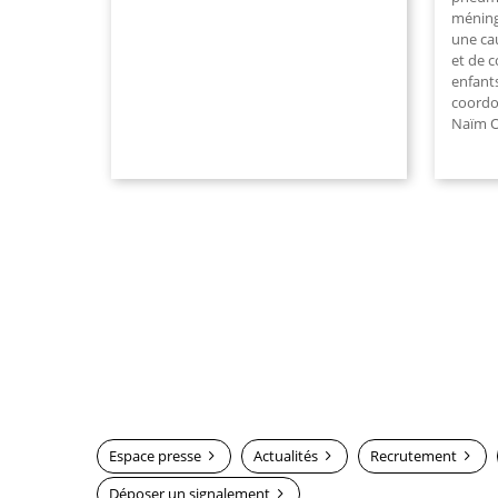
méning
une ca
et de c
enfants
coordon
Naïm O
Espace presse
Actualités
Recrutement
Déposer un signalement