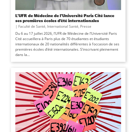
L’UFR de Médecine de l’Université Paris Cité lance
ses premières écoles d’été internationales
|
Faculté de Santé
,
International Santé
,
Presse
Du 6 au 17 juillet 2026, l’UFR de Médecine de l’Université Paris
Cité accueillera à Paris plus de 70 étudiantes et étudiants
internationaux de 20 nationalités différentes à l’occasion de ses
premières écoles d’été internationales. S’inscrivant pleinement
dans la...