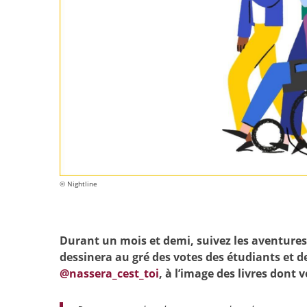
© Nightline
Durant
un
mois
et
demi,
suivez
les
aventures
dessinera
au
gré
des
votes
des
étudiants
et d
@nassera_cest_toi
, à l’image des livres dont 