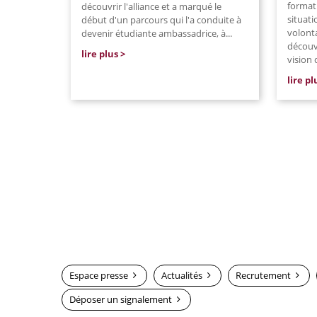
format
découvrir l'alliance et a marqué le
situat
début d'un parcours qui l'a conduite à
volont
devenir étudiante ambassadrice, à...
découv
lire plus
vision 
lire pl
Espace presse
Actualités
Recrutement
Déposer un signalement