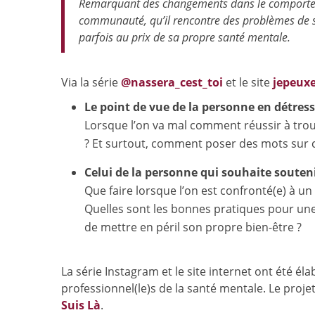
Remarquant des changements dans le comporteme
communauté, qu’il rencontre des problèmes de sa
parfois au prix de sa propre santé mentale.
Via
la
série
@nassera_cest_toi
et
le
site
jepeuxe
Le point de vue de la personne en détres
Lorsque l’on va mal comment réussir à trouv
? Et surtout, comment poser des mots sur c
Celui de la personne qui souhaite souten
Que faire lorsque l’on est confronté(e) à u
Quelles sont les bonnes pratiques pour une
de mettre en péril son propre bien-être ?
La
série
Instagram
et
le
site
internet
ont
été
éla
professionnel(le)s de la santé mentale. Le proje
Suis Là
.