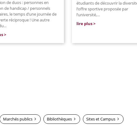
ion de duos : personnes en
étudiants de découvrir la diversit
ion de handicap / personnels
l’offre sportive proposée par
aires, le temps d’une journée de
l’université,
...
erte réciproque ! Une autre
lire plus
du...
us
Marchés publics
Bibliothèques
Sites et Campus