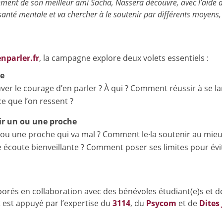
nt de son meilleur ami Sacha, Nassera découvre, avec l’aide 
nté mentale et va chercher à le soutenir par différents moyens,
nparler.fr
,
la
campagne
explore
deux
volets
essentiels :
se
er le courage d’en parler ? À qui ? Comment réussir à se l
e que l’on ressent ?
ir un ou une proche
n ou une proche qui va mal ? Comment le·la soutenir au mieu
 écoute bienveillante ? Comment poser ses limites pour évi
borés
en
collaboration
avec
des
bénévoles
étudiant(e)s et d
t est appuyé par l’expertise du
3114
, du
Psycom
et de
Dites 