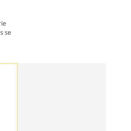
rie
s se