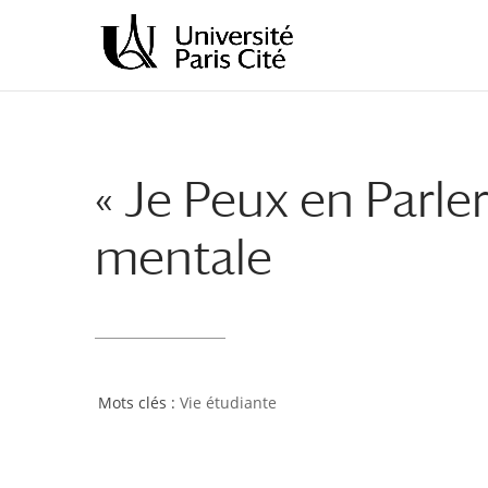
Aller
Aller
au
à
contenu
la
principal
navigation
« Je Peux en Parler
mentale
Vie étudiante