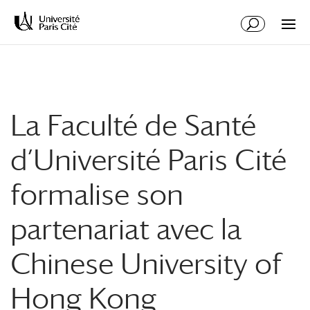
Aller
Aller
au
à
contenu
la
principal
navigation
La Faculté de Santé
d’Université Paris Cité
formalise son
partenariat avec la
Chinese University of
Hong Kong